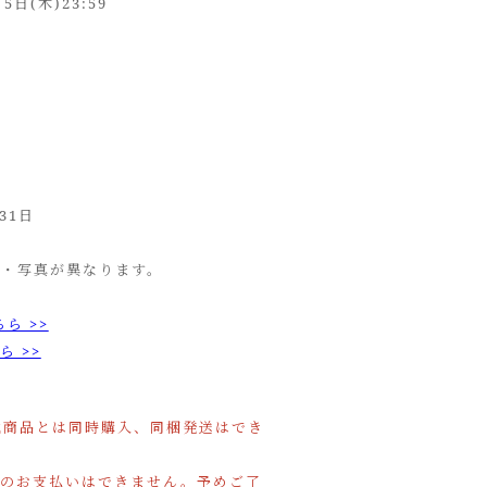
5日(木)23:59
。
31日
ン・写真が異なります。
ちら >>
ら >>
他商品とは同時購入、同梱発送はでき
でのお支払いはできません。予めご了