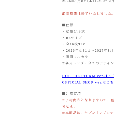
2026年1月8日(木)12:00～2月
応募期間は終了いたしました
■仕様
・壁掛け形式
・B4サイズ
・全16枚32P
・2026年4月1日～2027年3月
・両面フルカラー
※各カレンダー全てのデザイ
I OF THE STORM ver.はこ
OFFICIAL SHOP ver.はこち
■注意事項
※予約商品となりますので、
ません。
※本商品は、セブンイレブン