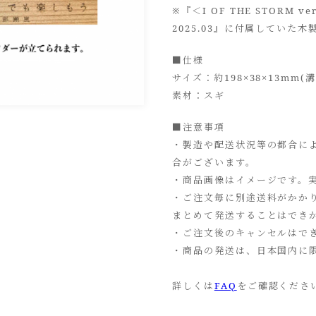
※『＜I OF THE STORM ver.
2025.03』に付属していた
■仕様
サイズ：約198×38×13mm(溝
素材：スギ
■注意事項
・製造や配送状況等の都合に
合がございます。
・商品画像はイメージです。
・ご注文毎に別途送料がかか
まとめて発送することはでき
・ご注文後のキャンセルはで
・商品の発送は、日本国内に
詳しくは
FAQ
をご確認くださ