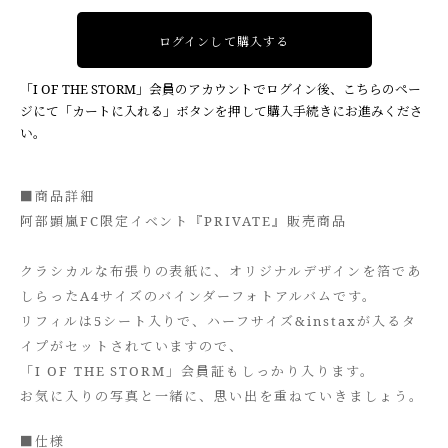
ログインして購入する
「I OF THE STORM」会員のアカウントでログイン後、こちらのペー
ジにて「カートに入れる」ボタンを押して購入手続きにお進みくださ
い。
■商品詳細
阿部顕嵐FC限定イベント『PRIVATE』販売商品
クラシカルな布張りの表紙に、オリジナルデザインを箔であ
しらったA4サイズのバインダーフォトアルバムです。
リフィルは5シート入りで、ハーフサイズ&instaxが入るタ
イプがセットされていますので、
「I OF THE STORM」会員証もしっかり入ります。
お気に入りの写真と一緒に、思い出を重ねていきましょう。
■仕様