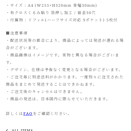
・サイズ : A4 (W255×H320mm 背幅30mm)
・布クロスくるみ貼り 箔押し加工 / 留金30穴
・付属物 : リフィル(ハーフサイズ対応 9ポケット) 5枚付
■注意事項
・配送状況等の都合により、商品によっては発送が遅れる場
合がございます。
・商品画像はイメージです。実物と異なる場合がございま
す。
・デザイン、仕様は予告なく変更となる場合がございます。
・ご注文毎に別途送料がかかります。一度別々に注文された
商品をまとめて発送することはできかねます。
・ご注文後のキャンセルはできません。
・商品の発送は、日本国内に限らせていただきます。
詳しくは
FAQ
をご確認ください。
ALL ITEMS